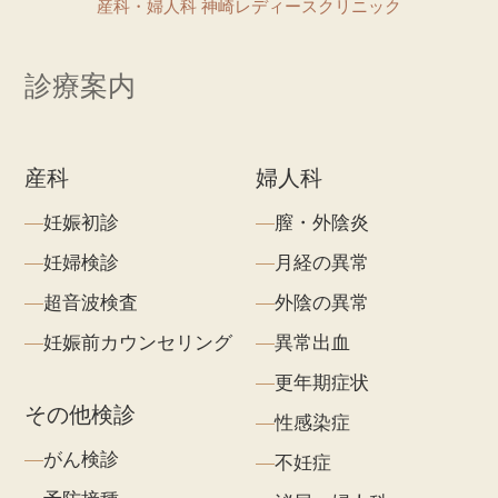
産科・婦人科 神崎レディースクリニック
診療案内
産科
婦人科
妊娠初診
膣・外陰炎
妊婦検診
月経の異常
超音波検査
外陰の異常
妊娠前カウンセリング
異常出血
更年期症状
その他検診
性感染症
がん検診
不妊症