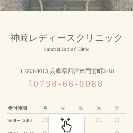
産科
婦人科
神崎レディースクリニック
その他検診
Kanzaki Ladies' Clinic
クリニック案内
〒663-8013 兵庫県西宮市門前町2-18
医師のご紹介
0798-68-0088
費用について
受付時間
月
火
水
木
金
アクセス
9:00～12:00
◯
◯
◯
◯
◯
お知らせ